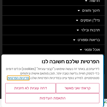
חדשות
חינוך וחוגים
נדל"ן ועסקים
תרבות ובילוי
בריאות וספורט
אוכל ופנאי
מגזין
הפרטיות שלכם חשובה לנו
לידיעתכם, באתר זה נעשה שימוש ב"קבצי עוגיות" (cookies) וכלים דומים
מערכת
כדי לספק חוויית גלישה טובה יותר, תוכן מותאם אישית וניתוחים
סטטיסטיים. למידע נוסף עיינו במדיניות הפרטיות שלנו.
מדיניות הפרטיות
בניית אתרים EMG
קראתי ואני מאשר
דחה עוגיות לא חיוניות
התאמת העדפות
שנו העדפות פרטיות