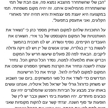
"הבן שלי שהשתחרר מהצבא נמצא פה, וגם הבת של תמי
שהשתחררה מהמילואים איתנו. זה יהיה מקום משפחתי. תמי
במקצועה היא יועצת מס עצמאית והיא תהיה יותר מאחורי
הקלעים, ואני אתעסק בתפעול".
על התוכניות שלהם למקום הוותיק מספר כהן כי "נשאיר את
האותנטיות של המקום והקונספט של בר אירי. השארנו את
העובדים הקיימים, נוסיף ונשדרג. יש לנו תוכנית בהמשך
לעשות בר יין בגלריה, שנינו אנשים של יין ויש לנו זיקה גדולה
ליקבים. הבאתי לפה 20 פועלים שיעשו חריש על המקום
ויבריקו אותו מלמעלה למטה, נסדר הכל ונתקן הכל. נחזיר
עטרה ליושנה ונחזיר את הקרנות משחקי הספורט שהפכו את
המקום למקום לעלייה לרגל. קניתי את כל הרישיונות
הנדרשים כדי לשדר את כל סוגי המשחקים. ביום שני השבוע
יש משחק כדורגל גורלי של ישראל מול איטליה, ואנחנו עושים
באותו ערב מבצע על הבירות והפנינג שהמלצרים יהיו עם
כובעים מיוחדים. יהיו הופעות בימי ראשון וכבר יש ליין של
הופעות עד סוף השנה. יצרתי קשר עם להקות מקומיות שאני