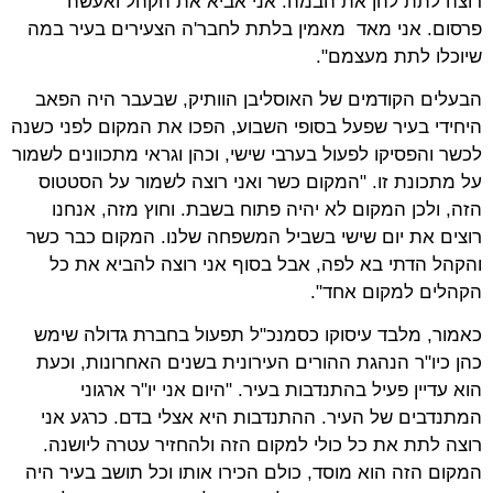
רוצה לתת להן את הבמה. אני אביא את הקהל ואעשה
פרסום. אני מאד מאמין בלתת לחבר'ה הצעירים בעיר במה
שיוכלו לתת מעצמם".
הבעלים הקודמים של האוסליבן הוותיק, שבעבר היה הפאב
היחידי בעיר שפעל בסופי השבוע, הפכו את המקום לפני כשנה
לכשר והפסיקו לפעול בערבי שישי, וכהן וגראי מתכוונים לשמור
על מתכונת זו. "המקום כשר ואני רוצה לשמור על הסטטוס
הזה, ולכן המקום לא יהיה פתוח בשבת. וחוץ מזה, אנחנו
רוצים את יום שישי בשביל המשפחה שלנו. המקום כבר כשר
והקהל הדתי בא לפה, אבל בסוף אני רוצה להביא את כל
הקהלים למקום אחד".
כאמור, מלבד עיסוקו כסמנכ"ל תפעול בחברת גדולה שימש
כהן כיו"ר הנהגת ההורים העירונית בשנים האחרונות, וכעת
הוא עדיין פעיל בהתנדבות בעיר. "היום אני יו"ר ארגוני
המתנדבים של העיר. ההתנדבות היא אצלי בדם. כרגע אני
רוצה לתת את כל כולי למקום הזה ולהחזיר עטרה ליושנה.
המקום הזה הוא מוסד, כולם הכירו אותו וכל תושב בעיר היה