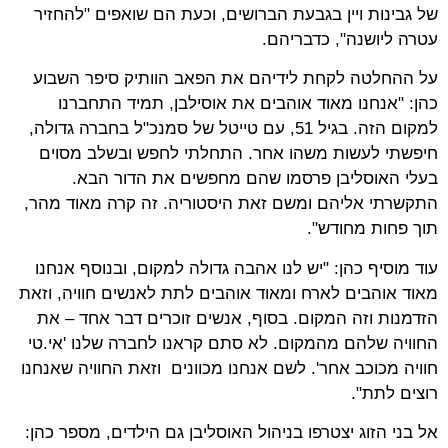
של גבינות ויין בגבעת הברושים, וכעת הם שואפים "להחזיר
עטרה ליושנה", כדבריהם.
על ההחלטה לקחת לידיהם את הפאב הוותיק סיפר השבוע
כהן: "אנחנו מאוד אוהבים את אוסילבן, תמיד התחברנו
למקום הזה. בגיל 51, עם טייטל של סמנכ"ל בחברה גדולה,
חיפשתי לעשות משהו אחר. התחלתי לחפש ובשלב מסוים
בעלי האוסליבן פרסמו שהם מחפשים את הדור הבא.
התקשרתי אליהם ומשם זאת היסטוריה. זה קרה מאוד מהר,
תוך פחות מחודש".
עוד מוסיף כהן: "יש לנו אהבה גדולה למקום, ובנוסף אנחנו
מאוד אוהבים לארח ומאוד אוהבים לתת לאנשים חוויה, וזאת
הזדמנות וזה המקום. בסוף, אנשים זוכרים דבר אחד – את
החוויה שלהם מהמקום. לא סתם קראנו לחברה שלנו 'אי.טי
חוויה מכוכב אחר'. לשם אנחנו מכוונים וזאת החוויה שאנחנו
רוצים לתת".
אל בני הזוג יצטרפו בניהול האוסליבן גם הילדים, מספר כהן: