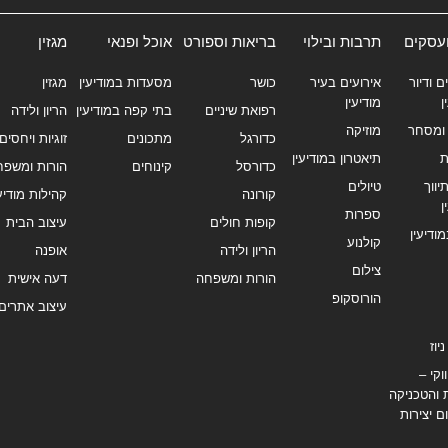
ועסקים
תרבות ובילוי
בריאות וספורט
אוכל ופנאי
מגזין
ם ודיור
אירועים בעיר
כושר
מסעדות במודיעין
מגזין
ן
מודיעין
רפואת שיניים
בתי קפה במודיעין
הריון ולידה
ומסחר
מוזיקה
כדורגל
מתכונים
זוגיות ויחסים
ת
תיאטרון במודיעין
כדורסל
קינוחים
הורות ומשפח
ווך
טיולים
קורונה
קהילות מודיעי
ן
ספרות
קופות חולים
עיצוב הבית
מודיעין
קולנוע
הריון ולידה
אופנה
צילום
הורות ומשפחה
דעה אישית
הורוסקופ
עיצוב אתרים
יוז
וקי –
 והטכניקה
ם יצירות