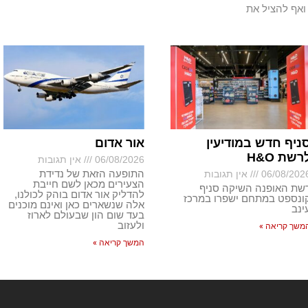
ואף להציל את
ניף חדש במודיעין
אור אדום
רשת H&O
06/08/2026
אין תגובות
התופעה הזאת של נדידת
06/08/202
אין תגובות
הצעירים מכאן לשם חייבת
שת האופנה השיקה סניף
להדליק אור אדום בוהק לכולנו,
ונספט במתחם ישפרו במרכז
אלה שנשארים כאן ואינם מוכנים
ינב
בעד שום הון שבעולם לארוז
ולעזוב
משך קריאה »
המשך קריאה »