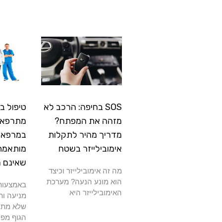
SOS בחיפה: הרכב לא
טיפול ב
מזהה את המפתח?
מתרפא: 
מדריך מהיר לתקלות
במרפאה
אימובילייזר בשטח
מותאמת
שאינם 
מה זה אימובילייזר וכיצד
הוא מונע הנעה? מערכת
באמצעות 
האימובילייזר היא
מניעה ות
שלא מתרפ
הגוף מפנ