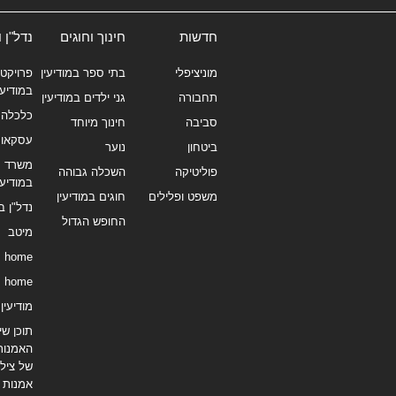
חדשות
חינוך וחוגים
נדל"ן 
מוניציפלי
בתי ספר במודיעין
פרויקטי
במודיעי
תחבורה
גני ילדים במודיעין
כלכלה 
סביבה
חינוך מיוחד
עסקאו
ביטחון
נוער
משרד תי
פוליטיקה
השכלה גבוהה
במודיעי
משפט ופלילים
חוגים במודיעין
נדל"ן ב
החופש הגדול
מיטב
home
home
מודיעין נ
תוכן שיו
האמנות
של צילו
אמנות