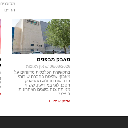
מסוכנים 
החיים
מאבק מבפנים
ס
ל
06/08/2026
אין תגובות
בתקשורת הכלכלית מדווחים על
6
מאבקי שליטה בחברת שירותי
ר
הבריאות נובולוג מהפארק
ק
הטכנולוגי במודיעין, ששווי
ע
מנייתה צנח בשנים האחרונות
ב-77%
ה
המשך קריאה »