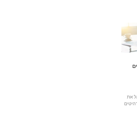
ם
ל את
היטים