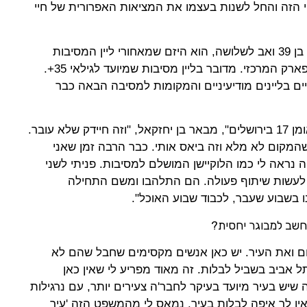
 הזה והחל לשנות בעצמו את המציאות האפרורית של חיי
חן בן יחזקאל, מנהל שיווק קמעונאי, בן 39 ואב לשלושה, הוא היזם שמאחורי ליין המסיבות
החדשות בעיר ב"ענבה בר" שמול הפארק המרכזי. מדובר בליין מסיבות שמיועד לגילאי 35+.
ם בליינים מודיעיניים והמקומות למסיבה הבאה כבר
"בצעירותי הייתי יחצ"ן של מועדון האומן 17 בירושלים", מבאר בן יחזקאל, "וזה חיידק שלא עובר.
שהמקום לא מלא וזה ביאס אותי. כבר הרבה זמן שאני
ה נראה לי כמו הלוקיישן המושלם למסיבות. פניתי לשני
 לעשות שיתוף פעולה. הם התלהבו ומשם התחילה
בשבוע שעבר, לכבוד שבוע האוכל".
שב למבוגר יחסית?
 ואת העיר. יש כאן אנשים מקסימים שחבל שהם לא
תל אביב בשביל לבלות. זה מאוד מפריע לי שאין כאן
ה שיש בעיר מיועד בעיקר לחבר'ה צעירים יותר, עם נרגילות
ין לך איפה לבלות בעיר. נמאס לי מהמשפט הזה 'עיר