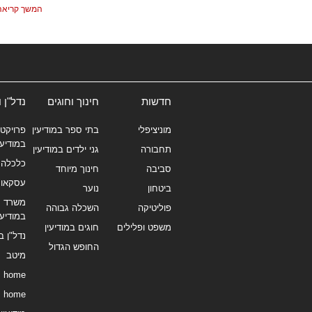
המשך קריאה
חדשות
חינוך וחוגים
נדל"ן 
מוניציפלי
בתי ספר במודיעין
פרויקטי
במודיעי
תחבורה
גני ילדים במודיעין
כלכלה 
סביבה
חינוך מיוחד
עסקאו
ביטחון
נוער
משרד תי
פוליטיקה
השכלה גבוהה
במודיעי
משפט ופלילים
חוגים במודיעין
נדל"ן ב
החופש הגדול
מיטב
home
home