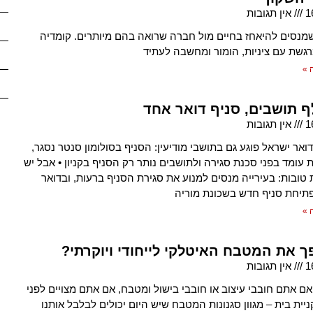
1
אין תגובות
 שמנסים להיאחז בחיים מול חברה שרואה בהם מיותרים. קומדיה
רגשת עם ציניות, הומור ומחשבה לעתיד
 »
1
אין תגובות
אר ישראל פוגע גם בתושבי מודיעין: הסניף בסולומון סנטר נסגר,
 עומד בפני סכנת סגירה ולתושבים נותר רק הסניף בקניון • אבל יש
 טובות: בעירייה מנסים למנוע את סגירת הסניף ברעות, ובדואר
תיחת סניף חדש בשכונת מוריה
 »
ך את המטבח האיטלקי לייחודי ויוקרתי?
1
אין תגובות
ם אתם חובבי עיצוב או חובבי בישול ומטבח, אם אתם מצויים לפני
יית בית – מגוון סגנונות המטבח שיש היום יכולים לבלבל אותנו