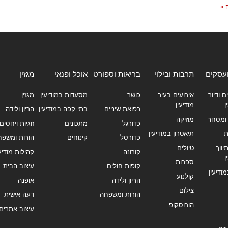
 »
ועסקים
תרבות ובילוי
בריאות וספורט
אוכל ופנאי
מגזין
ם ודיור
אירועים בעיר
כושר
מסעדות במודיעין
מגזין
ן
מודיעין
רפואת שיניים
בתי קפה במודיעין
הריון ולידה
ומסחר
מוזיקה
כדורגל
מתכונים
זוגיות ויחסים
ת
תיאטרון במודיעין
כדורסל
קינוחים
הורות ומשפח
ווך
טיולים
קורונה
קהילות מודיעי
ן
ספרות
קופות חולים
עיצוב הבית
מודיעין
קולנוע
הריון ולידה
אופנה
צילום
הורות ומשפחה
דעה אישית
הורוסקופ
עיצוב אתרים