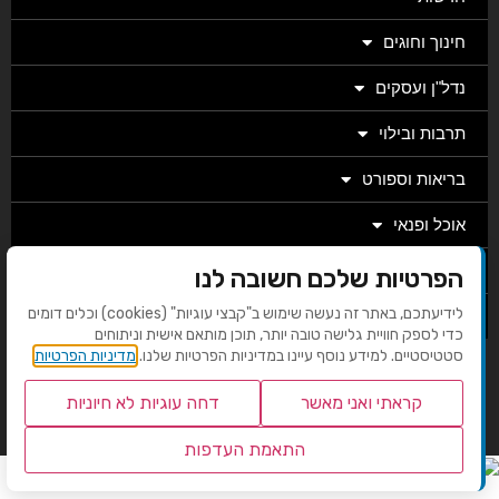
חינוך וחוגים
נדל"ן ועסקים
תרבות ובילוי
בריאות וספורט
אוכל ופנאי
מגזין
הפרטיות שלכם חשובה לנו
לידיעתכם, באתר זה נעשה שימוש ב"קבצי עוגיות" (cookies) וכלים דומים
מערכת
כדי לספק חוויית גלישה טובה יותר, תוכן מותאם אישית וניתוחים
סטטיסטיים. למידע נוסף עיינו במדיניות הפרטיות שלנו.
מדיניות הפרטיות
בניית אתרים EMG
קראתי ואני מאשר
דחה עוגיות לא חיוניות
התאמת העדפות
שנו העדפות פרטיות