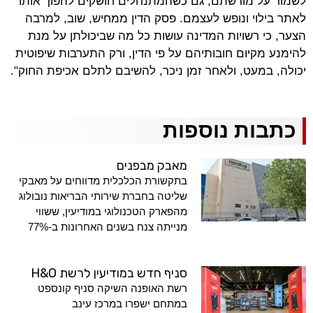
לשמור על מורשתם, גם כשהמתנחלים חושקים להפוך אותו
לאתר בילוי ונופש לעצמם. פסק הדין ממחיש, שוב, למרבה
הצער, כי רשויות המדינה עושות כל מה שביכולתן על מנת
להימנע מקיום חובותיהם על פי הדין, ורק התערבות שיפוטית
יכולה, במעט, ולאחר זמן ניכר, להשיבם לתלם אכיפת החוק".
כתבות נוספות
מאבק מבפנים
בתקשורת הכלכלית מדווחים על מאבקי
שליטה בחברת שירותי הבריאות נובולוג
מהפארק הטכנולוגי במודיעין, ששווי
מנייתה צנח בשנים האחרונות ב-77%
סניף חדש במודיעין לרשת H&O
רשת האופנה השיקה סניף קונספט
במתחם ישפרו במרכז עינב