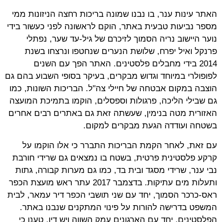
האתר עינות ענר, בו נבנו שמונה בריכות רחצה הניזונות ממי
מספר נביעות טבעית באתר, הוקם לראשונה לפני כעשור בידי
נוער היישוב נריה הסמוך לזיכרם של גיל-עד שער, נפתלי
פרנקל ואיל יפרח, שלושת הנערים שנחטפו ונרצחו בשנת
2014 בידי מחבלים פלסטינים. האתר הפך עם השנים
לפופולרי במיוחד וגדוש מבקרים, בעיקר בסופי השבוע בהם גם
הוצבה במקום אבטחה של חיילי צה"ל. הבריכות השונות, כמו
גם שבילי הליכה, פרגולות וספסלים, הוקמו בתמיכת המועצה
האזורית מטה בנימין, שעשתה זאת גם באתרים רבים אחרים
בשטחה ועודדה הגעת מבקרים למקום.
עם זאת, לאחר הקמת הבריכות התברר כי אלו הוקמו על
קרקע פלסטינית פרטית, בשטח בו נמצאים גם שרידי חורבת
נבי ענר, שרידי מסגד ובית בד, כמו גם מערות קבורה, גתות
ותעלות מים עתיקות. בדצמבר 2017 עתר ראש מועצת הכפר
ראס-כרכר הסמוך, יחד עם שני תושבי הכפר דיר עמאר, לבית
המשפט בדרישה להורות על פינוי המתקנים שנבנו באתר.
הפלסטינים, יחד עם הארגונים עמק השווה ויש דין, טענו כי