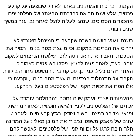
הקמת הבריכות והמתקנים באתר לא רק שבוצעה על קרקע
פרטית, אלא שגם הביאה להדרתם מהאתר של הפלסטינים
מהכפרים הסמוכים, שנהגו לעלות לרגל לאתר נבי ענר במשך
שנים רבות.
בשנת 2021 הושגה פשרה שקבעה כי המינהל האזרחי לא
יהרוס את הבריכות במקום, וכי מועצת מטה בנימין תסיר את
הסככות ותעביר את האנדרטה לזכר שלושת הנרצחים למקום
אחר. כעת, לאחר פניה לבג"ץ, פסקו השופטים כאמור כי
האתר ייהרס כליל. כמו כן, פסיקת בית המשפט מתחה ביקורת
נוקבת על התנהלות המדינה ומועצת מטה בנימין, וקבעה כי
אלו הפרו את זכויות הקניין של הפלסטינים בעלי הקרקע.
מהעמותות יש דין ועמק שווה נמסר: "ההחלטה עומדת על
זכותם של הפלסטינים לקניין ולגישה חופשית לאתרי מורשת
ופנאי. מדובר בניצחון חשוב וצודק. בג"ץ קבע היום, לאחר 7
שנים של מאבק משפטי וציבורי את המובן מאליו: על המדינה
חלה חובה להגן על זכויות קניין של פלסטינים ולאפשר להם