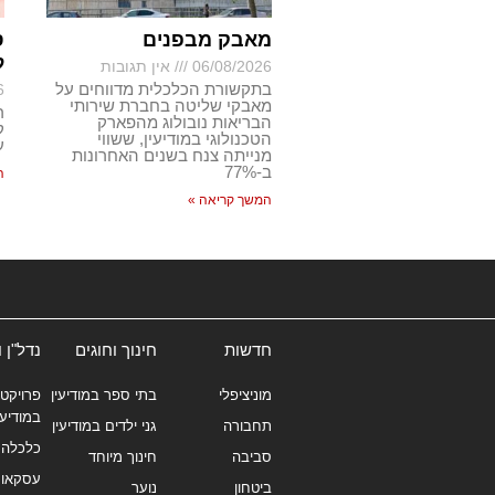
מאבק מבפנים
ס
ל
06/08/2026
אין תגובות
בתקשורת הכלכלית מדווחים על
6
מאבקי שליטה בחברת שירותי
ר
הבריאות נובולוג מהפארק
ק
הטכנולוגי במודיעין, ששווי
ע
מנייתה צנח בשנים האחרונות
ב-77%
ה
המשך קריאה »
חדשות
חינוך וחוגים
נדל"ן 
מוניציפלי
בתי ספר במודיעין
פרויקטי
במודיעי
תחבורה
גני ילדים במודיעין
כלכלה 
סביבה
חינוך מיוחד
עסקאו
ביטחון
נוער