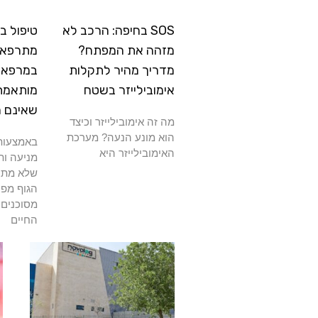
SOS בחיפה: הרכב לא
טיפול ב
מזהה את המפתח?
מתרפא: 
מדריך מהיר לתקלות
במרפאה
אימובילייזר בשטח
מותאמת
שאינם 
מה זה אימובילייזר וכיצד
הוא מונע הנעה? מערכת
באמצעות 
האימובילייזר היא
מניעה ות
שלא מתרפ
הגוף מפנ
מסוכנים 
החיים