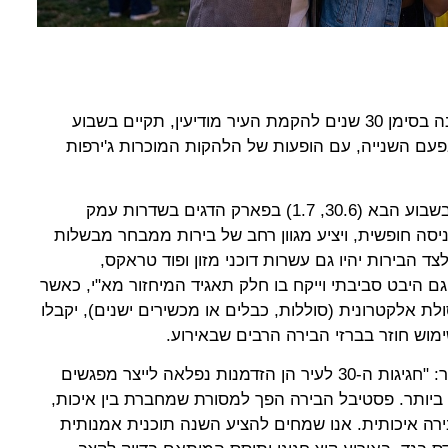
במסגרת אירועי הקיץ שעומדים השנה בסימן 30 שנים להקמת העיר מודיעין, תקיים בשבוע
עם השנייה, עם הופעות של הלהקות המוכרות ג'ירפות
האירוע יתקיים בימים שלישי ורביעי בשבוע הבא (30.6, 1.7) בפארק הדגים בשדרות עמק
בין השעות 19:00-23:00, בכניסה חופשית, ויציע מגוון רחב של בירות ממבחר מבשלות
צד הבירות יהיו גם עשרות דוכני מזון ופוד טראקס,
ם היבט סביבתי וייקח בו חלק תאגיד המיחזור מא"י, כאשר
 אלקטרונית (סוללות, כבלים או מכשירים ישנים), יקבלו
וש חוזר בברזי הבירה הרבים שבאירוע.
חיים ביבס, ראש עיריית מודיעין, אמר: "חגיגות ה-30 לעיר הן הזדמנות נפלאה לייצר מפגשים
ביותר. פסטיבל הבירה הפך למסורת שמחברת בין איכות,
 בירה איכותית. אנו שמחים להציע השנה תוכנית אמנותית