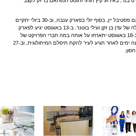
 בנד, באירוע קיץ חגיגי ותוסס המותאם בדיוק לקצב
עוד יכללו הקיץ האירועים החגיגיים גם פסטיבל יין, בסוף יולי בפארק ענבה, וב-30 ביולי יתקיים
מופע פתוח לקהל באמפי עמק החולה של עדן בן זקן ועילי בוטנר. ב-13 באוגוסט יגיע לפארק
ענבה חנן בן ארי למופע בתשלום, וב-18 באוגוסט יתארחו על אותה במה חברי הפרויקט של
רביבו במופע בכניסה חופשית. ארבעה ימים לאחר תגיע לעיר להקת תיסלם המיתולוגית, וב-27
חסון.