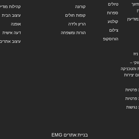
ווך
טיולים
קורונה
קהילות מודיעי
ן
ספרות
קופות חולים
עיצוב הבית
מודיעין
קולנוע
הריון ולידה
אופנה
צילום
הורות ומשפחה
דעה אישית
הורוסקופ
עיצוב אתרים
יוז
וקי –
 והטכניקה
ם יצירות
 פרטיות
 פרטיות
נגישות
בניית אתרים EMG