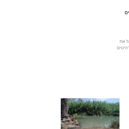
ם
ל את
היטים