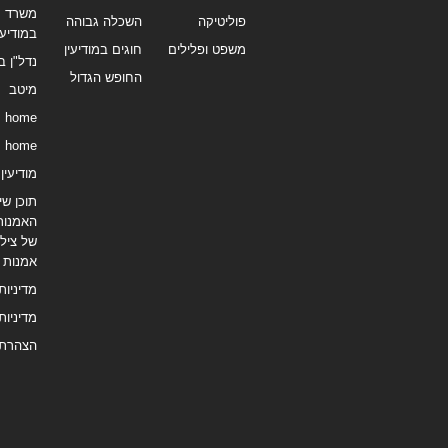
משרד תי
פוליטיקה
השכלה גבוהה
במודיעי
משפט ופלילים
חוגים במודיעין
נדל"ן ב
החופש הגדול
מיטב
home
home
מודיעין נ
תוכן שיו
האמנות
של צילו
אמנות
מדיניות
מדיניות
הצהרת 