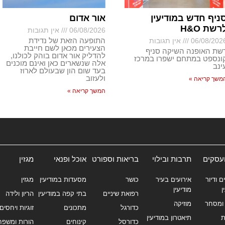
ניף חדש במודיעין
אור אדום
רשת H&O
06/08/2026
אין תגובות
התופעה הזאת של נדידת
06/08/202
אין תגובות
הצעירים מכאן לשם חייבת
שת האופנה השיקה סניף
להדליק אור אדום בוהק לכולנו,
ונספט במתחם ישפרו במרכז
אלה שנשארים כאן ואינם מוכנים
ינב
בעד שום הון שבעולם לארוז
ולעזוב
משך קריאה »
המשך קריאה »
ועסקים
תרבות ובילוי
בריאות וספורט
אוכל ופנאי
מגזין
ם ודיור
אירועים בעיר
כושר
מסעדות במודיעין
מגזין
ן
מודיעין
רפואת שיניים
בתי קפה במודיעין
הריון ולידה
ומסחר
מוזיקה
כדורגל
מתכונים
זוגיות ויחסים
ת
תיאטרון במודיעין
כדורסל
קינוחים
הורות ומשפח