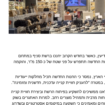
SC מגיעה למודיעין, כאשר בחודש הקרוב יחנכו ברשת סניף במתחם
ישפרו סנטר במרכז עינב בעיר. החנות החדשה תתפרש על פני שטח של כ-150 מ"ר, והוקמה
7 סניפים ברחבי הארץ, נמסר כי החנות החדשה תכיל מחלקות ייעודיות
, במטרה "להעניק חוויית קנייה עדכנית, חדשנית ומזמינה".
אנו ממשיכים להשקיע בפיתוח הרשת וביצירת חוויית קנייה
ות מרבית ותמהיל מוצרים רחב. למרות האתגרים בשוק
והים ומאמינים כי השקעה במיקומים אסטרטגיים ובשדרוג