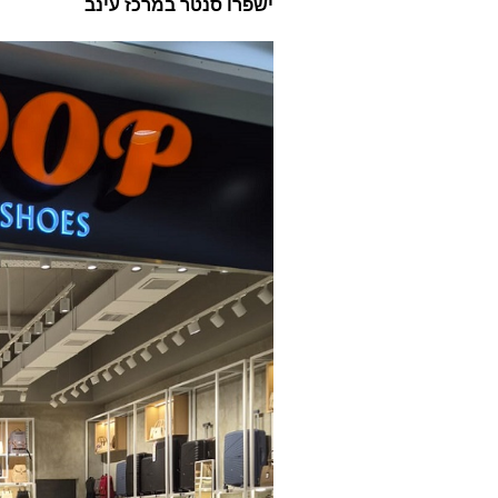
ישפרו סנטר במרכז עינב