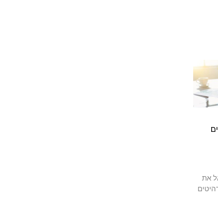
ם
ל את
היטים