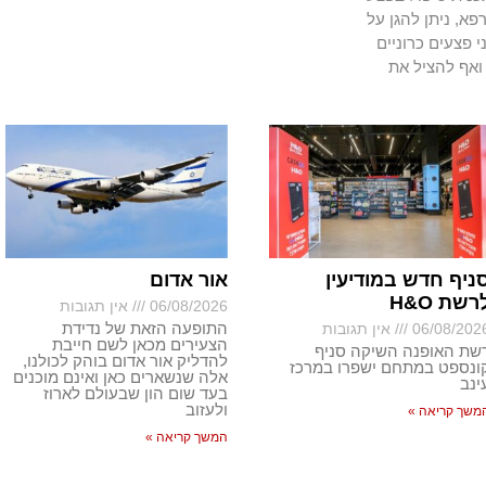
א, ניתן להגן על
י פצעים כרוניים
ואף להציל את
ניף חדש במודיעין
אור אדום
רשת H&O
06/08/2026
אין תגובות
התופעה הזאת של נדידת
06/08/202
אין תגובות
הצעירים מכאן לשם חייבת
שת האופנה השיקה סניף
להדליק אור אדום בוהק לכולנו,
ונספט במתחם ישפרו במרכז
אלה שנשארים כאן ואינם מוכנים
ינב
בעד שום הון שבעולם לארוז
ולעזוב
משך קריאה »
המשך קריאה »