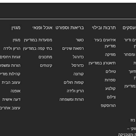
ועסקים
תרבות ובילוי
בריאות וספורט
אוכל ופנאי
מגזין
ם ודיור
אירועים בעיר
כושר
מסעדות במודיעין
מגזין
ן
מודיעין
רפואת שיניים
בתי קפה במודיעין
הריון ולידה
ומסחר
מוזיקה
כדורגל
מתכונים
זוגיות ויחסים
ת
תיאטרון במודיעין
כדורסל
קינוחים
הורות ומשפח
ווך
טיולים
קורונה
קהילות מודיעי
ן
ספרות
קופות חולים
עיצוב הבית
מודיעין
קולנוע
הריון ולידה
אופנה
צילום
הורות ומשפחה
דעה אישית
הורוסקופ
עיצוב אתרים
יוז
וקי –
 והטכניקה