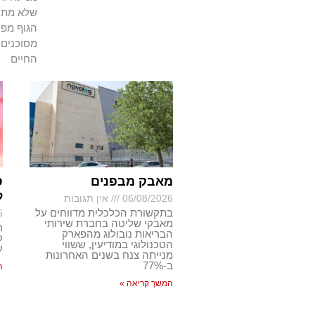
שלא מתרפ
הגוף מפנ
מסוכנים 
החיים
מאבק מבפנים
ס
ל
06/08/2026
אין תגובות
בתקשורת הכלכלית מדווחים על
6
מאבקי שליטה בחברת שירותי
ר
הבריאות נובולוג מהפארק
ק
הטכנולוגי במודיעין, ששווי
ע
מנייתה צנח בשנים האחרונות
ב-77%
ה
המשך קריאה »