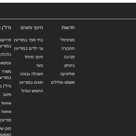
חדשות
חינוך וחוגים
נדל"ן 
מוניציפלי
בתי ספר במודיעין
פרויקטי
במודיעי
תחבורה
גני ילדים במודיעין
כלכלה 
סביבה
חינוך מיוחד
עסקאו
ביטחון
נוער
משרד תי
פוליטיקה
השכלה גבוהה
במודיעי
משפט ופלילים
חוגים במודיעין
נדל"ן ב
החופש הגדול
מיטב
home
home
מודיעין נ
תוכן שיו
האמנות