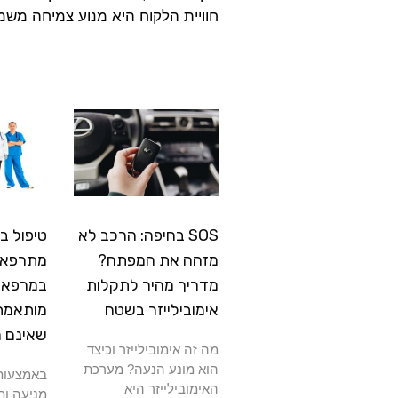
חוויית הלקוח היא מנוע צמיחה משמ
SOS בחיפה: הרכב לא
טיפול ב
מזהה את המפתח?
מתרפא: 
מדריך מהיר לתקלות
במרפאה
אימובילייזר בשטח
מותאמת
שאינם 
מה זה אימובילייזר וכיצד
הוא מונע הנעה? מערכת
באמצעות 
האימובילייזר היא
מניעה ות