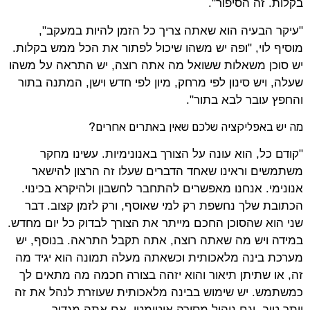
בקלות. זה הסיפור".
"עיקר הבעיה הוא שאתה צריך כל הזמן להיות במעקב",
מוסיף לוי, "ופה יש משהו שיכול לפתור את הכל ממש בקלות.
יש סוכן משאלות ששואל מה אתה רוצה, יש התראה על משהו
שעלה, ויש סינון לפי מרחק, מיון לפי חדש וישן, המתנה בתור
והחפץ עובר לבא בתור".
מה יש באפליקציה שלכם שאין באתרים אחרים?
"קודם כל, הוא עונה על הצורך באנונימיות. עשינו מחקר
משתמשים וראינו שאחד הדברים שעלו זה הרצון להישאר
אנונימי. אנחנו מאפשרים להתחבר לחשבון ולהיקרא בכינוי.
הכתובת שלך נחשפת רק למי שאוסף, ורק לזמן קצוב. דבר
שני הוא שהסוכן החכם מייתר את הצורך לבדוק כל יום מחדש.
במידה ויש מה שאתה רוצה, אתה תקבל התראה. בנוסף, יש
מערכת בינה מלאכותית וכשאתה מעלה תמונה הוא יגיד מה
זה, או שתיתן תיאור והוא יזהה בצורה חכמה מה מתאים לך
כמשתמש. יש שימוש בבינה מלאכותית שעוזרת לנהל את זה
יותר טוב, וגם ניהול מסירה אוטומטי. אם אתה מגדיר