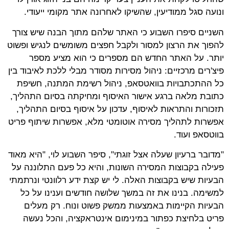
ונועה סגל ממודיעין, שהשיקו לאחרונה אתר מקומי ייעודי.
השניים סיפרו השבוע כי האתר שלהם מתוך הבנה שיש צורך
להפוך את הרצון למסור ולקבל חפצים משומשים לנגיש ופשוט
יותר. על האתר החדש הם מספרים כי הוא מציע מספר
פיצ'רים מרכזיים: ניהול מסירות מסודר מבלי ללכת לאיבוד בין
כל ההתכתבויות בוואטסאפ, ניהול רשימת המתנה, חשיפת
כתובת מלאה ברגע אישור האיסוף ומחיקתה בסיום התהליך,
תזכורות והתראות לאיסוף, עדכון על איסוף בסיום התהליך,
אפשרות לתהליך מסירה אוטומטי מלא, אפשרות שיתוף פריט
בווטסאפ ועוד.
"מדובר ברעיון שעלה אצל זוגתי", סיפר השבוע לוי, "היא מאוד
פעילה בקבוצות המסירה השונות, והיא כל פעם התלוננה על
הבעיות שיש בקבוצות האלה. לי יש קצת ידע רלוונטי ונרתמתי
למשימה. בנינו את זה במשך שלושה חודשים וענינו על כל
הבעיות הקיימות באמצעות ממשק פשוט ונוח. רק מעלים
פריט בלחיצת כפתור במינימום אינטראקציה, והכל נעשה