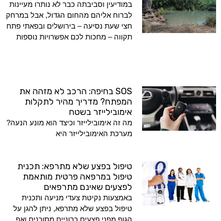
במודיעין וסביבתה כבר לא נותרו מעיינות
לברוח אליהם מהחום הגדול, אבל במרחק
חצי שעת נסיעה – בירושלים ובפאתי פתח
תקווה – מחכות לכם אפשרויות נוספות
SOS בחיפה: הרכב לא מזהה את
המפתח? מדריך מהיר לתקלות
אימובילייזר בשטח
מה זה אימובילייזר וכיצד הוא מונע הנעה?
מערכת האימובילייזר היא
טיפול בפצע שלא מתרפא: תכנית
טיפול במרפאה פרטית מותאמת
לפצעים שאינם מתרפאים
באמצעות נקיטת צעדי מניעה ותכנית
טיפול בפצע שלא מתרפא, ניתן להגן על
הגוף מפני פצעים כרוניים מסוכנים ואף