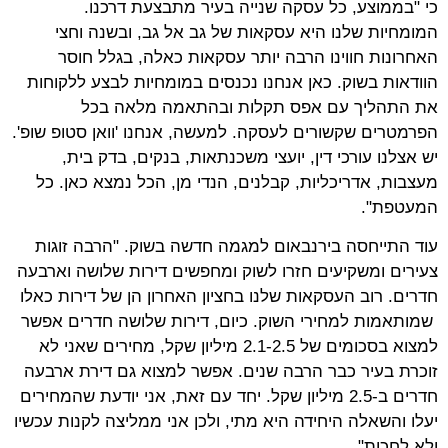
כי "בממוצע, כל עסקה שנייה בעיר מתבצעת דרכנו.
המומחיות שלנו היא עסקאות של גב אל גב, ובשנה וחצי
האחרונות חווינו הרבה יותר עסקאות כאלה, בגלל חוסר
הוודאות בשוק. כאן אנחנו נכנסים במומחיות לבצע ללקוחות
את התהליך עם אפס תקלות ובהתאמה מלאה בכל
הפרמטרים שקשורים לעסקה. למעשה, אנחנו 'וואן סטופ שופ'.
יש אצלנו עורכי דין, יועצי משכנתאות, בנקים, בדק בית,
מעצבות, אדריכליות, קבלנים, הנדי מן, הכל נמצא כאן. כל
המעטפת".
עוד התייחסה בירנבאום למגמה חדשה בשוק. "הרבה זוגות
צעירים ומשקיעים חזרו לשוק ומחפשים דירות שלושה וארבעה
חדרים. רוב העסקאות שלנו בחציון האחרון הן של דירות כאלו
שמותאמות למחירי השוק. כיום, דירות שלושה חדרים אפשר
למצוא בסכומים של 2.1-2.5 מיליון שקל, מחירים שאני לא
זוכרת בעיר כבר הרבה שנים. אפשר למצוא גם דירת ארבעה
חדרים ב-2.5 מיליון שקל. יחד עם זאת, אני יודעת שהמחירים
יעלו והשאלה היחידה היא מתי, ולכן אני ממליצה לקנות עכשיו
ולא לחכות".