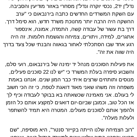
נדל"ן יד2, נכסי יוקרה ונדל"ן מסחרי באזור מודיעין והסביבה.
עם השקת המשרדים החדשים כתבה בירנבאום כי "ערב
ההשקה היה הרבה יותר מחנוכת משרד חדש, הוא סימל דרך.
דרך בת עשור של עבודה קשה, התמדה, אמונה, אינספור
אתגרים, למידה, ויתורים, צמיחה והגשמת חלומות. זה היה
רגע אחד שבו הסתכלתי לאחור בגאווה והבנתי שכל צעד בדרך
היה שווה את זה".
את פעילות הסוכנים מנהל יד ימינה של בירנבאום, רועי סלם,
והשבוע סיפרה בעלת המשרד כי "יש לנו 22 סוכנים פעילים,
מנוסים ותותחים שרצים איתי כבר המון שנים. אנחנו באמת
משפחה וזה משהו שאני מאוד דואגת לטפח, כי זה הכי חשוב
לי בעולם. אני מאמינה שכשאתה בא בבוקר לעבודה וכיף לך
אז הכל טוב, וכמובן שביום-יום דואגים למקצע אותם כל הזמן
ולהפוך אותם לסוכנים מעולים. המטרה היא תמיד להשתפר
ולעלות מעלה".
"רוב הצמיחה שלנו הייתה בקייזר סנטר", היא מוסיפה, "שם