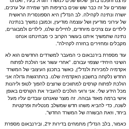
פרצנו והפכנו בתוך שלוש שנים למשרד הגדול בעיר, ואנחנו
שומרים על זה כבר שש שנים ברציפות תוך שמירה על ערכים,
יושרה ונתינה לקהילה. לב הנדל"ן היא הספונסרית הראשית
של עירוני מודיעין ושל עוצמה מודיעין, וכמובן נמשיך בנתינה
לילדים עם צרכים מיוחדים, לחיילים שלנו, לילדים ולמבוגרים,
נתינה שתמשיך איתנו בעשור הקרוב כי מבחינתנו אנחנו
מקבלים ומחזירים בחזרה לקהילה".
עוד מספרת בירנבאום כי המעבר למשרדים החדשים הוא לא
השינוי היחידי שצפוי עבורם. "אחרי עשור אני הולכת לפתוח
אקדמיה למכירות ולנדל"ן, כאשר בתכנון העיצובי של המשרד
החדש נלקחה בחשבון האקדמיה שלנו. בהתרגשות גדולה אני
הולכת לפתוח קורסים למתווכים שרוצים להפוך לטופ וליהנות
מכל הידע שלי. אני ורועי הולכים להעביר את הקורסים באופן
אישי ברמה מאוד גבוהה. זה מוצר שאנחנו עובדים עליו מעל
לשנה, כדי להביא משהו חדש שמשלב מנטליות ופרקטיות
ביחד, וזאת הבשורה של המשרד החדש".
כאמור, בלב הנדל"ן מתמחים בדירות יד2, ובירנבאום מספרת