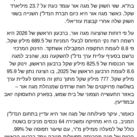
בת"א. שווי השוק של מגה אור עומד כעת על 23.7 מיליארד
שקל, כאשר מגה אור היא כיום חברת הנדל"ן השנייה בשווי
השוק שלה אחרי קבוצת עזריאלי.
על פי דוחות שהציגה מגה אור, ברבעון הראשון של 2026 היא
רשמה רווח נקי המיוחס לבעלי המניות של 689.5 מיליון שקל,
פי 8.8 לעומת התקופה המקבילה אשתקד. הזינוק המרכזי
נרשם בסעיף עליית ערך נדל"ן להשקעה נטו, שהניב למגה
אור הכנסות של 825.5 מיליון שקל ברבעון הראשון, זינוק של
8.6 לעומת הרבעון הראשון של 2025, בו הציגה נתון של 95.9
מיליון שקל. 777 מיליון שקל מתוך נתון זה מיוחס לעליית ערך
בשלושה פרויקטים של חוות שרתים שמנהלת מגה אור –
באזור התעשייה הצפוני של בית שמש, בפארק התעסוקה יואב
ובמודיעין.
כאמור, עיקר פעילותה של מגה אור היא עדיין בתחום הנדל"ן
המניב, בו היא מחזיקה ומשכירה 64 נכסים מניבים בשטח
כולל של למעלה ממיליון מ"ר, עם שיעור תפוסה של 99%.
הרווח של מגה מהכנסה תפעולית מניבה עמד ברבעון הראשון