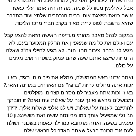
נניח שהייתי ליכודניק, ואני לא, למרות שכל חיי הצבעתי לימין
אבל לא לימין מטורלל שכזה, מה זה היה אומר עליי כאשר
אישה כזאת מייצגת אותי בבית הנבחרים שלנו? ועוד מתברר
שהיא נחשבת לפופולרית מאוד בקרב חברי מרכז הליכוד.
במקום לנהל מאבק מהותי מעדיפה האישה הזאת להציג קבל
עם ועולם את כל מה שמאפיין את החלק המכוער בעם. לא
מגיע לנו נבחרי ציבור מהזן הזה. לא מגיע לחיילי צה"ל שאלה
הדמויות שייצגו אותם שעה שהם עמוק בשטח האויב מגינים
על כולנו.
ואתה אדוני ראש הממשלה, ממלא את פיך מים. תגיד, באיזו
זכות אתה מחליט להיות "ברוגז" עם האזרחים במדינה הזאת?
באיזו זכות אתה מעביר לנו מסרים קצרים, מוקלטים
ומבושלים מראש ואינך עונה על שאלות עיתונאים? זו חובתך
להתייצב ולענות על שאלות, ויש לנו אלפי שאלות אליך. ידידך
הג'ינג'י שמפעיל אותך כמו מריונטה עושה זאת מוושינגטון 10
פעמים בשעה, ואתה מתחבא כמו ילד כאפות בשכונה ושולח
לעם את מכונת הרעל שאתה האדריכל הראשי שלה.