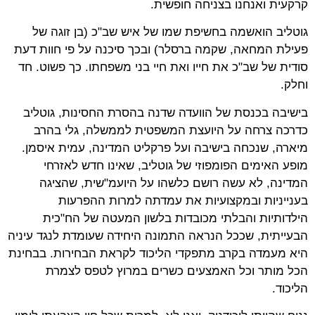
קרקעית ואנחנו בצניחה חופשית.
גוטליב הואשמה בחשיפת שמו של איש שב"כ (בן זוגה של
פעילת המחאה, שקמה ברסלר) ובכך סיכנה על פי חוות דעת
סודית של שב"כ את חייו ואת חיי בני משפחתו. כך פשוט. חד
וחלק.
בישיבה בכנסת של הוועדה שדנה בהסרת החסינות, גוטליב
כדרכה צרחה על היועצת המשפטית לממשלה, גלי בהרב
מיארה, שנכחה בישיבה ועל פרקליט המדינה, עמית איסמן.
מופע האימים הפומפוזי של גוטליב, שאינו חדש לאזרחי
המדינה, לא עשה רושם כלשהו על היועמ"שית, שהציגה
בענייניות ובמקצועיות את עמדתה למרות ההפרעות
הילדותיות והבלתי מכובדות בלשון המעטה של הח"כית
הבעייתית, שככל הנראה התמונה היחידה שעומדת לנגד עיניה
היא מעמדה בקרב מתפקדי הליכוד לקראת הבחירות. בבחינת
הכל מותר וכל האמצעים כשרים במרוץ לטפס לצמרת
הליכוד.