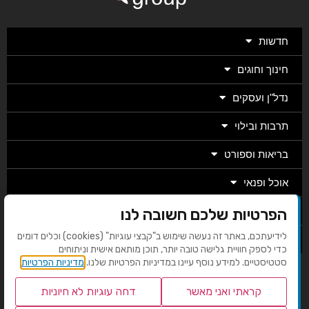
חדשות
חינוך וחוגים
נדל"ן ועסקים
תרבות ובילוי
בריאות וספורט
אוכל ופנאי
מגזין
הפרטיות שלכם חשובה לנו
לידיעתכם, באתר זה נעשה שימוש ב"קבצי עוגיות" (cookies) וכלים דומים
מערכת
כדי לספק חוויית גלישה טובה יותר, תוכן מותאם אישית וניתוחים
סטטיסטיים. למידע נוסף עיינו במדיניות הפרטיות שלנו.
מדיניות הפרטיות
בניית אתרים EMG
קראתי ואני מאשר
דחה עוגיות לא חיוניות