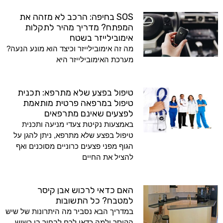
SOS בחיפה: הרכב לא מזהה את
המפתח? מדריך מהיר לתקלות
אימובילייזר בשטח
מה זה אימובילייזר וכיצד הוא מונע הנעה?
מערכת האימובילייזר היא
טיפול בפצע שלא מתרפא: תכנית
טיפול במרפאה פרטית מותאמת
לפצעים שאינם מתרפאים
באמצעות נקיטת צעדי מניעה ותכנית
טיפול בפצע שלא מתרפא, ניתן להגן על
הגוף מפני פצעים כרוניים מסוכנים ואף
להציל את החיים
האם כדאי לרכוש אבן קיסר
למטבח? כל התשובות
במדריך הבא נסביר מה היתרונות של שיש
הקיסר ולמה כדאי לכם לבחור בו כשיש