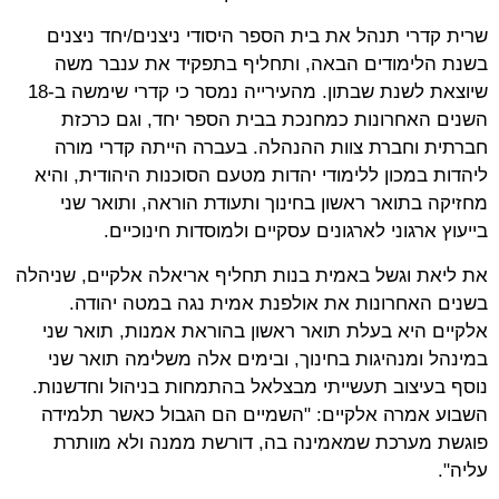
שרית קדרי תנהל את בית הספר היסודי ניצנים/יחד ניצנים
בשנת הלימודים הבאה, ותחליף בתפקיד את ענבר משה
שיוצאת לשנת שבתון. מהעירייה נמסר כי קדרי שימשה ב-18
השנים האחרונות כמחנכת בבית הספר יחד, וגם כרכזת
חברתית וחברת צוות ההנהלה. בעברה הייתה קדרי מורה
ליהדות במכון ללימודי יהדות מטעם הסוכנות היהודית, והיא
מחזיקה בתואר ראשון בחינוך ותעודת הוראה, ותואר שני
בייעוץ ארגוני לארגונים עסקיים ולמוסדות חינוכיים.
את ליאת וגשל באמית בנות תחליף אריאלה אלקיים, שניהלה
בשנים האחרונות את אולפנת אמית נגה במטה יהודה.
אלקיים היא בעלת תואר ראשון בהוראת אמנות, תואר שני
במינהל ומנהיגות בחינוך, ובימים אלה משלימה תואר שני
נוסף בעיצוב תעשייתי מבצלאל בהתמחות בניהול וחדשנות.
השבוע אמרה אלקיים: "השמיים הם הגבול כאשר תלמידה
פוגשת מערכת שמאמינה בה, דורשת ממנה ולא מוותרת
עליה".