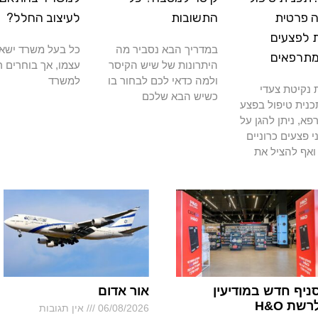
 פרטית
התשובות
לעיצוב החלל?
 לפצעים
במדריך הבא נסביר מה
כל בעל משרד ישא
מתרפאים
היתרונות של שיש הקיסר
עצמו, אך בוחרים ר
ולמה כדאי לכם לבחור בו
למשרד
נקיטת צעדי
כשיש הבא שלכם
כנית טיפול בפצע
א, ניתן להגן על
י פצעים כרוניים
ואף להציל את
ניף חדש במודיעין
אור אדום
רשת H&O
06/08/2026
אין תגובות