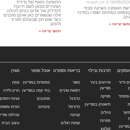
התופעה הזאת של נדידת
06/08/202
אין תגובות
הצעירים מכאן לשם חייבת
שת האופנה השיקה סניף
להדליק אור אדום בוהק לכולנו,
ונספט במתחם ישפרו במרכז
אלה שנשארים כאן ואינם מוכנים
ינב
בעד שום הון שבעולם לארוז
ולעזוב
משך קריאה »
המשך קריאה »
ועסקים
תרבות ובילוי
בריאות וספורט
אוכל ופנאי
מגזין
ם ודיור
אירועים בעיר
כושר
מסעדות במודיעין
מגזין
ן
מודיעין
רפואת שיניים
בתי קפה במודיעין
הריון ולידה
ומסחר
מוזיקה
כדורגל
מתכונים
זוגיות ויחסים
ת
תיאטרון במודיעין
כדורסל
קינוחים
הורות ומשפח
ווך
טיולים
קורונה
קהילות מודיעי
ן
ספרות
קופות חולים
עיצוב הבית
מודיעין
קולנוע