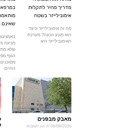
מדריך מהיר לתקלות
במרפאה
אימובילייזר בשטח
מותאמת
שאינם 
מה זה אימובילייזר וכיצד
הוא מונע הנעה? מערכת
באמצעות 
האימובילייזר היא
מניעה ות
שלא מתרפ
הגוף מפנ
מסוכנים 
החיים
מאבק מבפנים
ס
ל
06/08/2026
אין תגובות