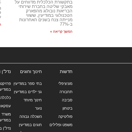
בתקשורת הכלכלית מדווחים על
6
מאבקי שליטה בחברת שירותי
ר
הבריאות נובולוג מהפארק
ק
הטכנולוגי במודיעין, ששווי
ע
מנייתה צנח בשנים האחרונות
ב-77%
ה
המשך קריאה »
חדשות
חינוך וחוגים
נדל"ן 
מוניציפלי
בתי ספר במודיעין
פרויקטי
במודיעי
תחבורה
גני ילדים במודיעין
כלכלה 
סביבה
חינוך מיוחד
עסקאו
ביטחון
נוער
משרד תי
פוליטיקה
השכלה גבוהה
במודיעי
משפט ופלילים
חוגים במודיעין
נדל"ן ב