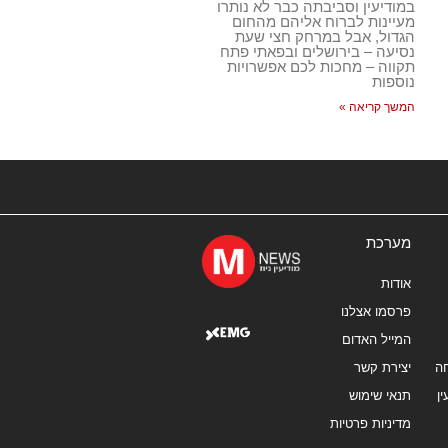
במודיעין וסביבתה כבר לא נותרו
מעיינות לברוח אליהם מהחום
הגדול, אבל במרחק חצי שעת
נסיעה – בירושלים ובפאתי פתח
תקווה – מחכות לכם אפשרויות
נוספות
המשך קריאה »
מערכת
אודות
פרסמו אצלנו
המייל האדום
ה
יצירת קשר
ן
תנאי שימוש
מדיניות פרטיות