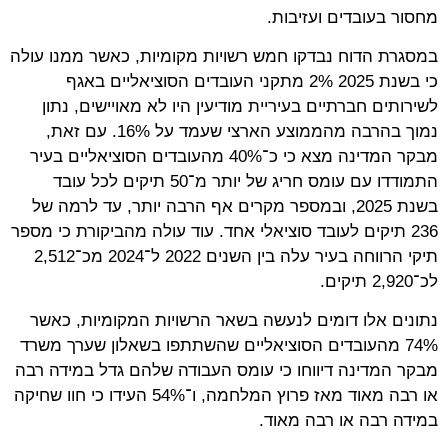
מחסור בעובדים ועזיבות.
במסגרת הדוח נבדקו חמש רשויות מקומיות, כאשר ממנו עולה
כי בשנת 2025 2% מתקני העובדים הסוציאליים באגף
לשירותים חברתיים בעיריית מודיעין היו לא מאויישים, נתון
נמוך בהרבה מהממוצע הארצי שעמד על 16%. עם זאת,
מבקר המדינה מצא כי כ־40% מהעובדים הסוציאליים בעיר
התמודדו עם עומס חריג של יותר מ־50 תיקים לכל עובד
בשנת 2025, ובמספר מקרים אף הרבה יותר, עד לרמה של
236 תיקים לעובד סוציאלי אחד. עוד עולה מהביקורת כי מספר
תיקי הרווחה בעיר עלה בין השנים 2022 ל־2024 מכ־2,512
לכ־2,920 תיקים.
נתונים אלו דומים לנעשה בשאר הרשויות המקומיות, כאשר
74% מהעובדים הסוציאליים שהשתתפו בשאלון שערך משרד
מבקר המדינה דיווחו כי עומס העבודה שלהם גדל במידה רבה
או רבה מאוד מאז פרוץ המלחמה, ו־54% העידו כי חוו שחיקה
במידה רבה או רבה מאוד.