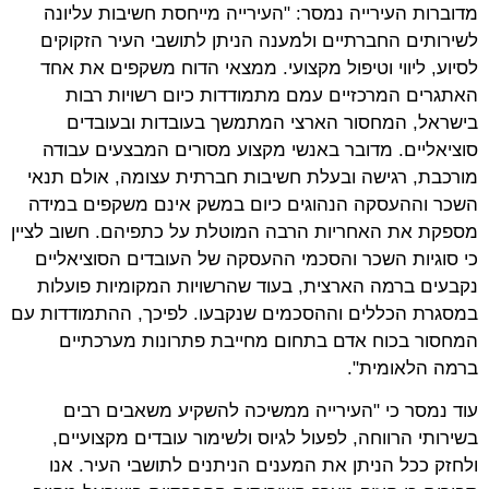
מדוברות העירייה נמסר: "העירייה מייחסת חשיבות עליונה
לשירותים החברתיים ולמענה הניתן לתושבי העיר הזקוקים
לסיוע, ליווי וטיפול מקצועי. ממצאי הדוח משקפים את אחד
האתגרים המרכזיים עמם מתמודדות כיום רשויות רבות
בישראל, המחסור הארצי המתמשך בעובדות ובעובדים
סוציאליים. מדובר באנשי מקצוע מסורים המבצעים עבודה
מורכבת, רגישה ובעלת חשיבות חברתית עצומה, אולם תנאי
השכר וההעסקה הנהוגים כיום במשק אינם משקפים במידה
מספקת את האחריות הרבה המוטלת על כתפיהם. חשוב לציין
כי סוגיות השכר והסכמי ההעסקה של העובדים הסוציאליים
נקבעים ברמה הארצית, בעוד שהרשויות המקומיות פועלות
במסגרת הכללים וההסכמים שנקבעו. לפיכך, ההתמודדות עם
המחסור בכוח אדם בתחום מחייבת פתרונות מערכתיים
ברמה הלאומית".
עוד נמסר כי "העירייה ממשיכה להשקיע משאבים רבים
בשירותי הרווחה, לפעול לגיוס ולשימור עובדים מקצועיים,
ולחזק ככל הניתן את המענים הניתנים לתושבי העיר. אנו