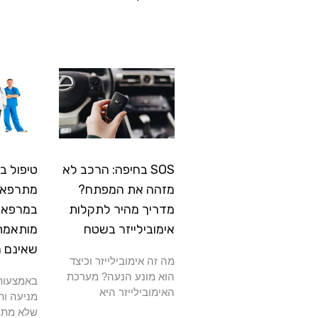
SOS בחיפה: הרכב לא
טיפול ב
מזהה את המפתח?
מתרפא: 
מדריך מהיר לתקלות
במרפאה
אימובילייזר בשטח
מותאמת
שאינם 
מה זה אימובילייזר וכיצד
הוא מונע הנעה? מערכת
באמצעות 
האימובילייזר היא
מניעה ות
שלא מתרפ