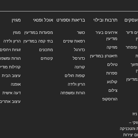
ועסקים
תרבות ובילוי
בריאות וספורט
אוכל ופנאי
מגזין
ם ודיור
אירועים בעיר
כושר
מסעדות במודיעין
מגזין
ן
מודיעין
רפואת שיניים
בתי קפה במודיעין
הריון ולידה
ומסחר
מוזיקה
כדורגל
מתכונים
זוגיות ויחסים
ת
תיאטרון במודיעין
כדורסל
קינוחים
הורות ומשפח
ווך
טיולים
קורונה
קהילות מודיעי
ן
ספרות
קופות חולים
עיצוב הבית
מודיעין
קולנוע
הריון ולידה
אופנה
צילום
הורות ומשפחה
דעה אישית
הורוסקופ
עיצוב אתרים
יוז
וקי –
 והטכניקה
ם יצירות