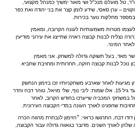
"ר, טל מועלם מנכ"ל ושי מאור ימשיך כמנהל מקצועי,
ווים – ערן סאסי, שידע לזמן קצר את בני יהודה ואת כפר
במספר מחלקות נוער בכירות.
לעצמו מטרות משמעותיות לעונה הקרובה, ומאמין
רה נצליח לבנות קבוצה ראויה שתייצג את עירוני מודיעין
אחר המינוי.
כשר מאד, בעל תשוקה גדולה למשחק. אני מאמין
ן נוכל לבנות קבוצה חזקה, תחרותית ומחויבת שתביא
ן מגיעות לאחר שארבע משחקניותיו זכו בזימון הנחשק
לסגל הרחב של הנבחרת הלאומית עד גיל 15. אלו שמות: ליבי נוף, שלי מויאל, טוהר דבח והדר
אל במשחקי המכביה שייערכו בחודש הקרוב, לאחר
חויבות שהפגינו לאורך העונה במדי הקבוצה העירונית.
 דודו דבח, התרגשו כראוי: ״הזימון לנבחרת מהווה הכרה
הן לאורך השנים. מדובר בגאווה גדולה עבור הקבוצה,