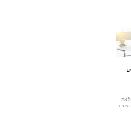
ם
ל את
היטים