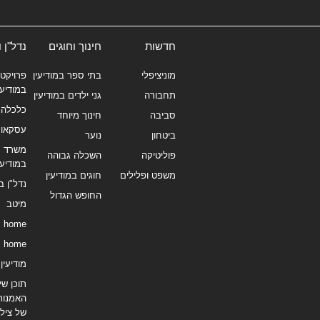
חדשות
חינוך וחוגים
נדל"ן 
מוניציפלי
בתי ספר במודיעין
פרויקטי
במודיעי
תחבורה
גני ילדים במודיעין
כלכלה 
סביבה
חינוך מיוחד
עסקאו
ביטחון
נוער
משרד תי
פוליטיקה
השכלה גבוהה
במודיעי
משפט ופלילים
חוגים במודיעין
נדל"ן ב
החופש הגדול
מיטב
home
home
מודיעין נ
תוכן שיו
האמנות
של צילו