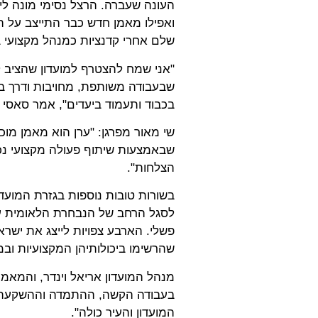
העונה שעברה. הרצל נסימי מונה ליו
ואפילו מאמן חדש כבר התייצב על הק
שלם אחרי קדנציות כמנהל מקצועי 
"אני שמח להצטרף למועדון שהציב 
שבעבודה משותפת, מחויבות ודרך ברו
בכבוד ותעמוד ביעדים", אמר סאסי ל
שי מאור מפרגן: "ערן הוא מאמן מו
שבאמצעות שיתוף פעולה מקצועי נכו
הצלחות".
בשורות טובות נוספות בגזרת המועדו
פשלי. הארבע צפויות לייצג את ישר
שהרשימו ביכולותיהן המקצועיות ובמ
מנהל המועדון אריאל וינדר, והמאמן
בעבודה הקשה, ההתמדה וההשקעה של
המועדון והעיר כולה".