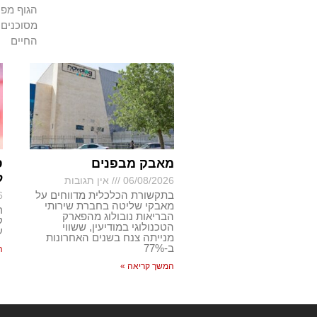
הגוף מפנ
מסוכנים 
החיים
מאבק מבפנים
ס
ל
06/08/2026
אין תגובות
בתקשורת הכלכלית מדווחים על
6
מאבקי שליטה בחברת שירותי
ר
הבריאות נובולוג מהפארק
ק
הטכנולוגי במודיעין, ששווי
ע
מנייתה צנח בשנים האחרונות
ב-77%
ה
המשך קריאה »