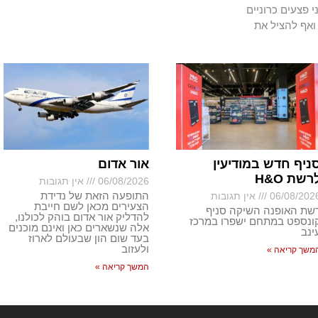
י פצעים כרוניים
ואף להציל את
ניף חדש במודיעין
אור אדום
רשת H&O
06/08/2026
אין תגובות
התופעה הזאת של נדידת
06/08/202
אין תגובות
הצעירים מכאן לשם חייבת
שת האופנה השיקה סניף
להדליק אור אדום בוהק לכולנו,
ונספט במתחם ישפרו במרכז
אלה שנשארים כאן ואינם מוכנים
ינב
בעד שום הון שבעולם לארוז
ולעזוב
משך קריאה »
המשך קריאה »