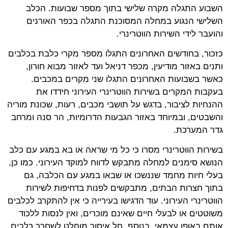
השבוע התגלה מקרה שלישי בתוך מספר שבועות. הכלב
השלישי הנגוע במחלה המסוכנת התגלה בכפר האורנים
והועבר לידי השירות הווטרינרי.
כזכור, בחודשים האחרונים התגלו מספר מקרי כלבת בכלבים
ותנים באזור מודיעין, מכפר דניאל ועד לאזור מבוא חורון,
כאשר בשבועות האחרונים התגלו שני מקרים במכבים.
בעקבות המקרים בשירות הווטרינרי העירוני חידדו את
ההנחיות לציבור, בדגש על תושבי מכבים, רעות, שכונת מוריה
והשבטים, ובמיוחד באזור הגבעות הדרומיות, הר סנה ומרחב
גדר המערכת.
בשירות הווטרינרי מסרו כי כל מי שראה או בא במגע עם כלב
הנושא סימנים למחלה מתבקש לדווח למוקד העירוני. כמו כן,
בעלי חיות מחמד שננשכו או שבאו במגע עם הכלבה, גם
בתוך חצרות הבתים, מתבקשים לפנות בדחיפות לשירות
הווטרינרי העירוני. עוד הדגישו בעירייה כי אין להתקרב לכלבים
משוטטים או לבעלי חיים שאינם מוכרים, ואין לנסות ללכוד
אותם באופן עצמאי. בנוסף, חל איסור מוחלט לשחרר כלבים