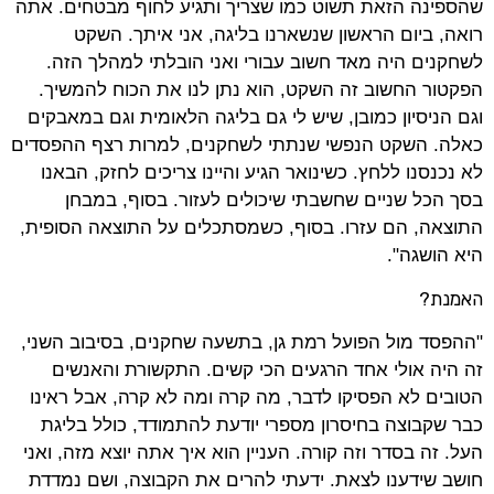
שהספינה הזאת תשוט כמו שצריך ותגיע לחוף מבטחים. אתה
רואה, ביום הראשון שנשארנו בליגה, אני איתך. השקט
לשחקנים היה מאד חשוב עבורי ואני הובלתי למהלך הזה.
הפקטור החשוב זה השקט, הוא נתן לנו את הכוח להמשיך.
וגם הניסיון כמובן, שיש לי גם בליגה הלאומית וגם במאבקים
כאלה. השקט הנפשי שנתתי לשחקנים, למרות רצף ההפסדים
לא נכנסנו ללחץ. כשינואר הגיע והיינו צריכים לחזק, הבאנו
בסך הכל שניים שחשבתי שיכולים לעזור. בסוף, במבחן
התוצאה, הם עזרו. בסוף, כשמסתכלים על התוצאה הסופית,
היא הושגה".
האמנת?
"ההפסד מול הפועל רמת גן, בתשעה שחקנים, בסיבוב השני,
זה היה אולי אחד הרגעים הכי קשים. התקשורת והאנשים
הטובים לא הפסיקו לדבר, מה קרה ומה לא קרה, אבל ראינו
כבר שקבוצה בחיסרון מספרי יודעת להתמודד, כולל בליגת
העל. זה בסדר וזה קורה. העניין הוא איך אתה יוצא מזה, ואני
חושב שידענו לצאת. ידעתי להרים את הקבוצה, ושם נמדדת