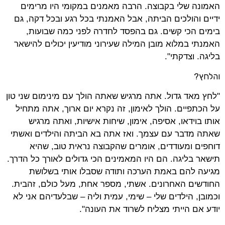
האמונה שלי בקבוצה. הרבה מאמנים במקומי היו מרימים
ידיים והולכים הביתה, אבל האמנתי בכל רגע ובכל דקה, גם
בימים הכי קשים. גם בהפסד לחדרה לפני כמה שבועות,
האמנתי במלוא מובן המילה שעירוני מודיעין יכולים להישאר
בליגה. וצדקתי".
והלחץ?
"לחץ מאד גדול. אתה מרגיש שאתה הולך עם מינימום שני טון
על הכתפיים. הולך לאימון, זה נקרא יום ארוך, אתה מתחיל
אותו בוידאו, אסיפה, אימון, שיחות אישיות, ואתה מרגיש
שאתה מדבר עם עצמך. ואז אתה בא הביתה והילדים ואשתי
דוחפים ומעודדים, אומרים שהקבוצה נראית טוב, שהיא
תישאר בליגה. הם היו המאמינים הכי גדולים לאורך כל הדרך.
מגיעה להם באמת הערכה ותודה שסבלו אותי בשלושת
החודשים האחרונים. אשתי, מספר אחת, מעל כולם, זהבית.
וכמובן, הילדים שלי – שימי, עמית וליה – שבלעדיהם אני לא
יודע אם הייתי מצליח לשרוד את העונה".