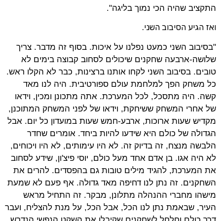
התקציב שהיה הכי נמוך בליגה".
ואז הגיע הסיבוב השני.
"בסיבוב השני כמעט נפלנו על איכות. בסוף זה מדבר. צריך
שלושה-ארבעה שחקנים שיכולים לסחוב קבוצה בימים לא
טובים. בסיבוב השני לקחו אותנו ברצינות, כבר לא הקלו ראש.
כל משחק הפך למלחמת עולם ספורטיבית. היה לנו מאד
קשה. היה מתסכל, לכל המערכת. אתה מתכונן ומכין, וידאו
של אחרי המשחק ששיחקת, וידאו של לפני המשחק המתוכנן,
מקדיש שעות ארוכות, ארבע-חמש שעות במועדון כל יום. אבל
הגדולה של כולם היא שידעו להיות ביחד. אומרים שחדר
הלבשה מנצח, זה בדיוק זה. לא היו עימותים, לא היו ויכוחים,
לא היה אגו. בן אדם אחד מעל כולם, יוסי פיצ'ון, שידע לסחוב
את המערכת, להגיד מילים טובות גם בהפסדים. להרים את
השחקנים. זה נתן לנו דחיפה מאד גדולה. אף פעם לא שמעת
מישהו מחברי ההנהלה מתלונן, מבקר. זה התחיל מראש
העיר, שבאמת נתן לנו הכל, אבל הכל, על מנת להצליח, ועבר
דרך כולם וחלחל לשחקנים שקיבלו את השקט הנפשי הנדרש