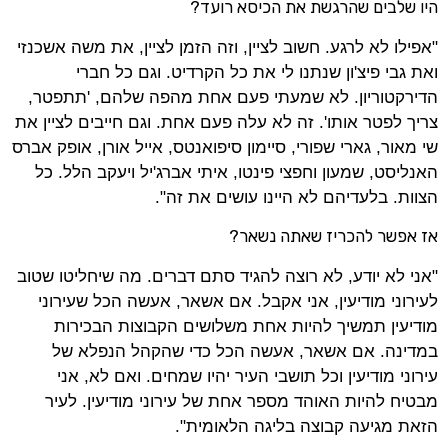
היו שלבים שהרגשת את הכיסא רועד?
"אפילו לא לרגע. חשוב לציין, וזה הזמן לציין, את משה אשכנזי
ואת גבי פיצ'ון שנתנו לי את כל הקרדיט. וגם כל חברי
הדירקטוריון. לא שמעתי פעם אחת מהפה שלהם, 'תתפטר,
צריך לפטר אותו'. זה לא עלה פעם אחת. וגם חייבים לציין את
שי מאור, גארי שפורי, סיימון סיפואנטס, אייל אורן, אופק אברס
האנליסט, שמעון וחפצי פינטו, איתי אברג'יל ויעקב הלל. כל
הצוות. בלעדיהם לא היינו עושים את זה".
אז אפשר להכריז שאתה נשאר?
"אני לא יודע, לא רוצה להגיד סתם דברים. מה שיחליטו שטוב
לעירוני מודיעין, אני אקבל. אם אשאר, אעשה הכל שעירוני
מודיעין תמשיך להיות אחת משלושים הקבוצות הבכירות
במדינה. אם אשאר, אעשה הכל כדי שהקהל הנפלא של
עירוני מודיעין וכל תושבי העיר יהיו שמחים. ואם לא, אני
מבטיח להיות האוהד מספר אחת של עירוני מודיעין. לעיר
הזאת מגיעה קבוצה בליגה הלאומית".