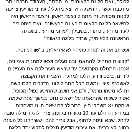
לכולם, זאת הליגה הלאומית. מן הסתם, העבודה הרבה יותר
מורכבת וקשה. ההישג הוא יוצא מהכלל. עירוני מודיעין צריכה
לבנות מסורת. זה מתחיל בצעד ראשון, והצעד הראשון היה
להישאר בליגה הלאומית בעונה הראשונה. זאת היסטוריה
לעיר מודיעין. כותרת בשבילך: 'עירוני מודיעין, בשנתה
הראשונה בלאומית, שרדה בליגה בגאווה'".
ועשיתם את זה למרות פתיחה לא אידיאלית, בלשון המעטה.
"קבוצות התחילו להתאמן ובנו סגלים ויצאו למחנות אימונים,
אנחנו התחלנו מקרטעים עד שראש העיר לקח את העניינים
לידיים. ביבס ודרעי הלכו למהלך, העבירו את הקבוצה
לאשכנזי ופיצ'ון ומשם הכל התחיל לזוז. הדברים הלכו קשה,
זה לא משהו נורמלי, ולכן אני חושב שההישג כפול ומכופל.
אסור לשכוח שהתאמנו על דשא סינתטי במשך עונה שלמה,
שיחקנו 37 משחקי חוץ. ברור לכולם שאם היינו משחקים
במודיעין היו לנו עוד 10 נקודות בקופה. צריך להגיד מילה טובה
לקהל, שבא וניסה לדחוף, אבל צריך להבין ששיחקנו כל העונה
בחוץ ולא בבית. אם עירוני מודיעין תצליח לתקוע יתד בליגה