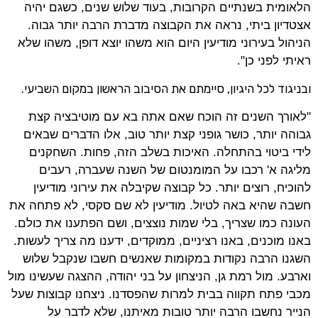
הלאומית בשנתיים הקרובות, בעוד שלוש שנים, כשגם יהיה
אצטדיון ביתי, נראה את הקבוצה מדברת הרבה יותר גבוה.
הניהול בעירוני מודיעין היום הוא משהו יוצא דופן, משהו שלא
ראיתי לפני כן".
ובניגוד לכל היגיון, סיימתם את הסיבוב הראשון במקום השביעי.
"לאורך השנים זה הוכח שאם אתה בא עם מוטיבציה קצת
גבוהה יותר, כושר גופני קצת יותר טוב, אלו הדברים שבאים
לידי ביטוי בהתחלה. האיכות בשלב הזה, פחות. השחקנים
מליגה א' רכבו על המומנטום של השנה שעברה, רעבים
להוכיח, רוצים יותר. כל קבוצה שקיבלה את עירוני מודיעין
חשבה שהיא באה לטיול. מודיעין לא שם סקסי, לא פתחה את
העונה כמו שצריך, בלי שמות נוצצים, ושם הפתענו את כולם.
באנו מוכנים, באנו רציניים, ממוקדים, ידענו מה צריך לעשות.
השגנו הרבה נקודות במקומות שאנשים חשבו שנקבל שלוש
וארבע. מול רמת גן, הניצחון על בני יהודה, ההצגה שעשינו מול
מכבי פתח תקווה בבית למרות שהפסדנו. ניצחנו קבוצות שעל
הנייר נחשבו הרבה יותר טובות מאיתנו, שלא לדבר על