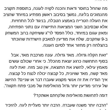
מה שהחל בחוסר ודאות והכנה לקויה לעונה, בתוספת תקציב
מהנמוכים בליגה, נמשך בסיבוב ראשון מפתיע במיוחד שהציב
את העולה הטרייה באמצע הטבלה, בניגוד לכל התחזיות.
אלא שבסיבוב השני המציאות התיישרה עם נתוני הפתיחה,
ומאזן עגום במיוחד, כולל הפסד לר"ג ששיחקה ברוב המשחק
ב-9 שחקנים, שלח את מודיעין למאבק הישרדות שהוכתר
בהצלחה רק מחזור אחד לסיום העונה.
"זאת הקלה גדולה. מאד גדולה. עונה מורכבת מאד, אבל
בסוף התחושה כרגע יוצאת מהכלל. כי אחרי שכולם עושים
מאמץ עילאי, להשיג את התוצאה, אין טוב מזה. זאת ליגה
מאד קשה, מאד שוויונית, כל קבוצה יכולה לנצח כל קבוצה.
איך הגדירו את זה אנשי מקצוע שעברו דבר או שניים? ההישג
של עירוני מודיעין יותר גדול מהאליפות של מכבי פתח תקווה".
דומה לתחושות מהאליפות שלקחתם אשתקד?
"הרבה יותר משנה שעברה. הרבה יותר מעליית ליגה. להזכיר